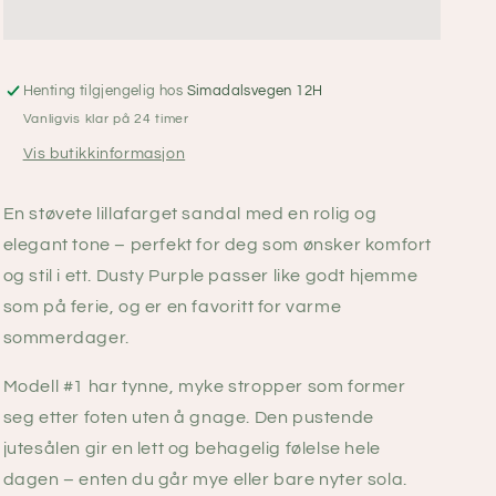
Stilov
Stilov
sandaler
sandaler
dame
dame
#1
#1
Dusty
Dusty
Henting tilgjengelig hos
Simadalsvegen 12H
purple
purple
Vanligvis klar på 24 timer
Vis butikkinformasjon
En støvete lillafarget sandal med en rolig og
elegant tone – perfekt for deg som ønsker komfort
og stil i ett. Dusty Purple passer like godt hjemme
som på ferie, og er en favoritt for varme
sommerdager.
Modell #1 har tynne, myke stropper som former
seg etter foten uten å gnage. Den pustende
jutesålen gir en lett og behagelig følelse hele
dagen – enten du går mye eller bare nyter sola.