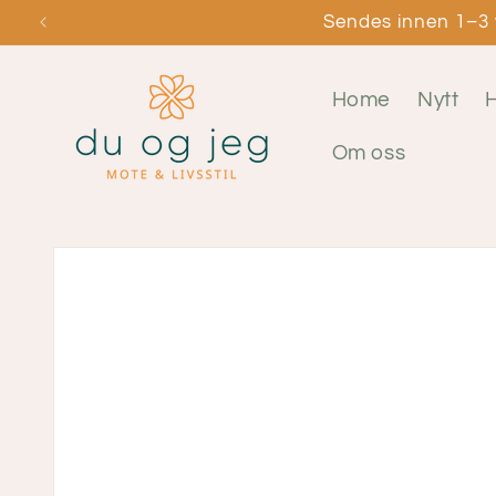
Gå
Sendes innen 1–3 v
videre til
innholdet
Home
Nytt
Om oss
Hopp til
produktinformasjon