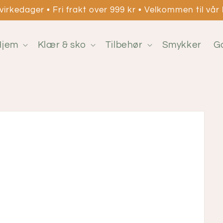
irkedager • Fri frakt over 999 kr • Velkommen til vår b
Hjem
Klær & sko
Tilbehør
Smykker
G