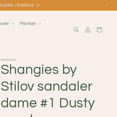
utikk i Eidfjord
aver
Merker
Logg
Handlekurv
inn
SHANGIES
Shangies by
Stilov sandaler
dame #1 Dusty