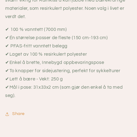
svært viktig for Rainkiss å kun jobbe med bærekraftige
materialer, som resirkulert polyester. Noen valg i livet er
verdt det.
✔ 100 % vanntett (7000 mm)
✔Én størrelse passer de fleste (150 cm-193 cm)
✔ PFAS-fritt vanntett belegg
✔Laget av 100 % resirkulert polyester
✔Enkel å brette, Innebygd oppbevaringspose
✔To knapper for sidejustering, perfekt for sykkelturer
✔Lett å bære - Vekt: 250 g
✔Mål i pose: 31x33x2 cm (som gjør den enkel å ta med
seg).
Share