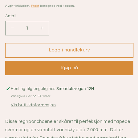
pris
Avgift inkludert.
Frakt
beregnes ved kassen.
Antall
Senk
Øk
antallet
antallet
for
for
Regnponcho
Regnponcho
Legg i handlekurv
The
The
Clouds
Clouds
Kjøp nå
Henting tilgjengelig hos
Simadalsvegen 12H
Vanligvis klar på 24 timer
Vis butikkinformasjon
Disse regnponchoene er skåret til perfeksjon med tapede
sømmer og en vanntett vannsøyle på 7.000 mm. Det er