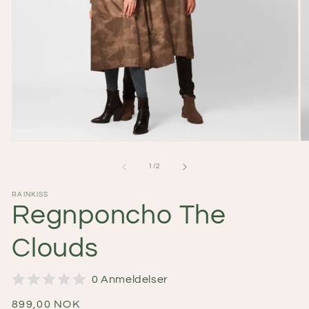
Åpne
Å
medie
m
1
2
av
1
/
2
i
i
modal
m
RAINKISS
Regnponcho The
Clouds
0 Anmeldelser
Vanlig
899,00 NOK