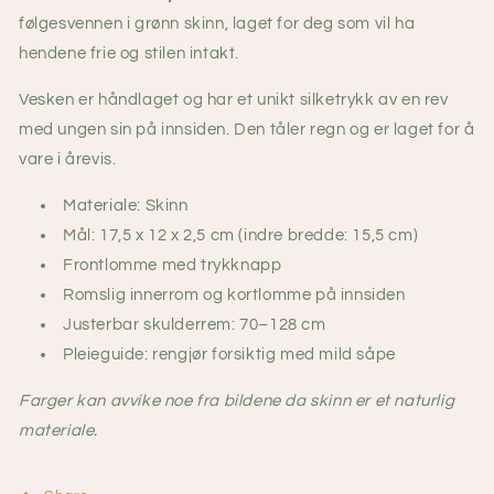
følgesvennen i grønn skinn, laget for deg som vil ha
hendene frie og stilen intakt.
Vesken er håndlaget og har et unikt silketrykk av en rev
med ungen sin på innsiden. Den tåler regn og er laget for å
vare i årevis.
Materiale: Skinn
Mål: 17,5 x 12 x 2,5 cm (indre bredde: 15,5 cm)
Frontlomme med trykknapp
Romslig innerrom og kortlomme på innsiden
Justerbar skulderrem: 70–128 cm
Pleieguide: rengjør forsiktig med mild såpe
Farger kan avvike noe fra bildene da skinn er et naturlig
materiale.