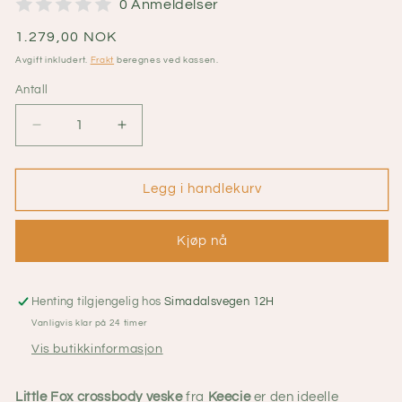
0 Anmeldelser
Vanlig
1.279,00 NOK
pris
Avgift inkludert.
Frakt
beregnes ved kassen.
Antall
Senk
Øk
antallet
antallet
for
for
Keecie
Keecie
Legg i handlekurv
–
–
Little
Little
Kjøp nå
Fox
Fox
crossbody
crossbody
veske
veske
–
–
Henting tilgjengelig hos
Simadalsvegen 12H
Grønn
Grønn
Vanligvis klar på 24 timer
Vis butikkinformasjon
Little Fox crossbody veske
fra
Keecie
er den ideelle